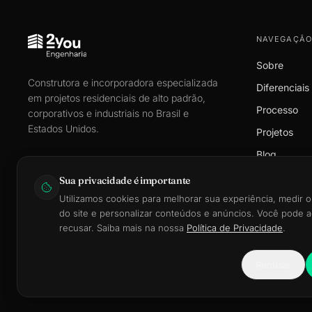
NAVEGAÇÃO
Sobre
Construtora e incorporadora especializada
Diferenciais
em projetos residenciais de alto padrão,
Processo
corporativos e industriais no Brasil e
Estados Unidos.
Projetos
Blog
Simulador
Sua privacidade é importante
Utilizamos cookies para melhorar sua experiência, medir
Contato
do site e personalizar conteúdos e anúncios. Você pode a
recusar. Saiba mais na nossa
Política de Privacidade
.
Recusar
©
2026
2YOU Engenharia LTDA. · CNPJ 35.558.462/0001-03