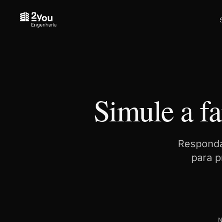
Simule a fa
Responda
para p
N