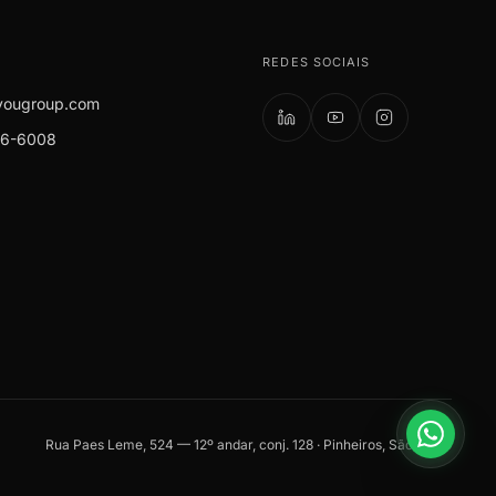
O
REDES SOCIAIS
yougroup.com
66-6008
Rua Paes Leme, 524 — 12º andar, conj. 128 · Pinheiros, São Paulo